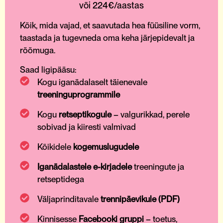
või 224€/aastas
Kõik, mida vajad, et saavutada hea füüsiline vorm,
taastada ja tugevneda oma keha järjepidevalt ja
rõõmuga.
Saad ligipääsu:
Kogu iganädalaselt täienevale
treeninguprogrammile
Kogu
retseptikogule
– valgurikkad, perele
sobivad ja kiiresti valmivad
Kõikidele
kogemuslugudele
Iganädalastele e-kirjadele
treeningute ja
retseptidega
Väljaprinditavale
trennipäevikule (PDF)
Kinnisesse
Facebooki gruppi
– toetus,