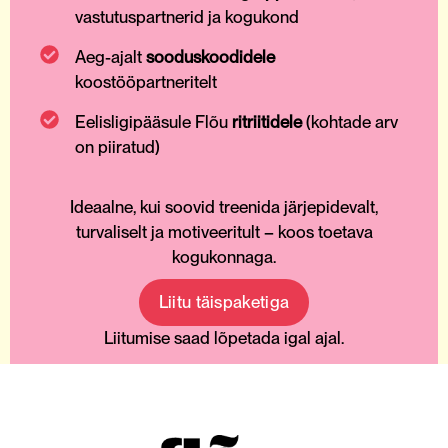
vastutuspartnerid ja kogukond
Aeg-ajalt
sooduskoodidele
koostööpartneritelt
Eelisligipääsule Flõu
ritriitidele
(kohtade arv
on piiratud)
Ideaalne, kui soovid treenida järjepidevalt,
turvaliselt ja motiveeritult – koos toetava
kogukonnaga.
Liitu täispaketiga
Liitumise saad lõpetada igal ajal.