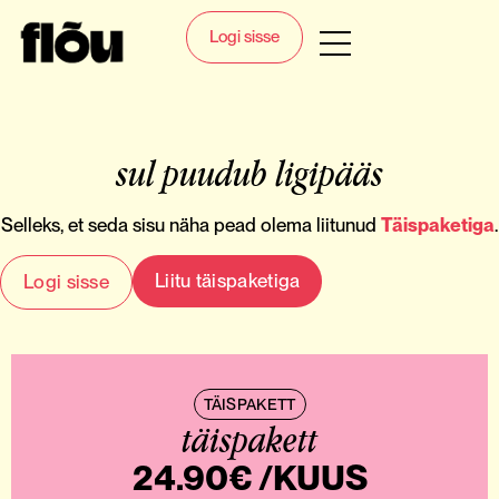
Logi sisse
sul puudub ligipääs
Selleks, et seda sisu näha pead olema liitunud
Täispaketiga
.
Liitu täispaketiga
Logi sisse
TÄISPAKETT
täispakett
24.90€ /KUUS